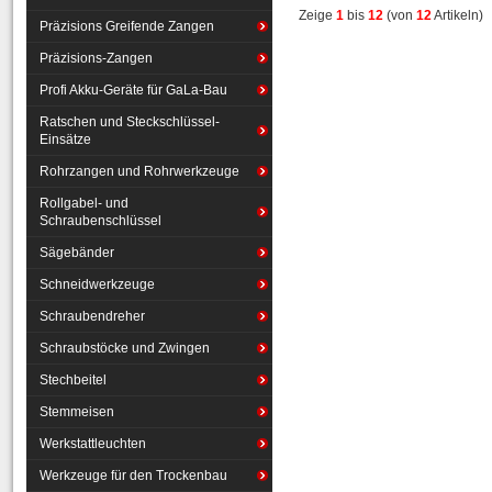
Zeige
1
bis
12
(von
12
Artikeln)
Präzisions Greifende Zangen
Präzisions-Zangen
Profi Akku-Geräte für GaLa-Bau
Ratschen und Steckschlüssel-
Einsätze
Rohrzangen und Rohrwerkzeuge
Rollgabel- und
Schraubenschlüssel
Sägebänder
Schneidwerkzeuge
Schraubendreher
Schraubstöcke und Zwingen
Stechbeitel
Stemmeisen
Werkstattleuchten
Werkzeuge für den Trockenbau