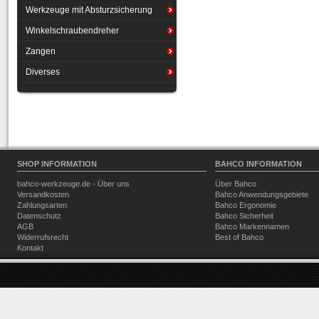
Werkzeuge mit Absturzsicherung
Winkelschraubendreher
Zangen
Diverses
SHOP INFORMATION
BAHCO INFORMATION
bahco-werkzeuge.de - Über uns
Über Bahco
Versandkosten
Bahco Anwendungsgebiete
Zahlungsarten
Bahco Ergonomie
Datenschutz
Bahco Sicherheit
AGB
Bahco Markennamen
Widerrufsrecht
Best of Bahco
Kontakt