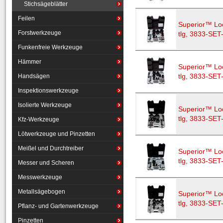
Stichsägeblätter
Feilen
Superior™ Lo
Forstwerkzeuge
tlg, 3833-SET
Funkenfreie Werkzeuge
Hämmer
Superior™ Lo
Handsägen
tlg, 3833-SET
Inspektionswerkzeuge
Isolierte Werkzeuge
Superior™ Lo
tlg, 3833-SET
Kfz-Werkzeuge
Lötwerkzeuge und Pinzetten
Meißel und Durchtreiber
Superior™ Lo
tlg, 3833-SET
Messer und Scheren
Messwerkzeuge
Metallsägebogen
Superior™ Lo
tlg, 3833-SET
Pflanz- und Gartenwerkzeuge
Pinzetten