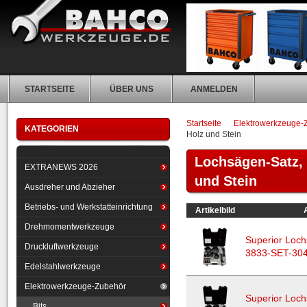
STARTSEITE
ÜBER UNS
ANMELDEN
Startseite
Elektrowerkzeuge-
KATEGORIEN
Holz und Stein
Lochsägen-Satz, 
EXTRANEWS 2026
und Stein
Ausdreher und Abzieher
Betriebs- und Werkstatteinrichtung
Artikelbild
A
Drehmomentwerkzeuge
Superior Loch
Druckluftwerkzeuge
3833-SET-30
Edelstahlwerkzeuge
Elektrowerkzeuge-Zubehör
Superior Loch
Bits