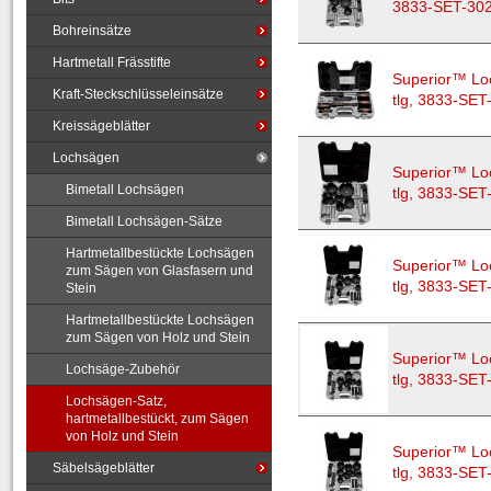
3833-SET-30
Bohreinsätze
Hartmetall Frässtifte
Superior™ Lo
Kraft-Steckschlüsseleinsätze
tlg, 3833-SET
Kreissägeblätter
Lochsägen
Superior™ Lo
Bimetall Lochsägen
tlg, 3833-SET
Bimetall Lochsägen-Sätze
Hartmetallbestückte Lochsägen
Superior™ Lo
zum Sägen von Glasfasern und
tlg, 3833-SET
Stein
Hartmetallbestückte Lochsägen
zum Sägen von Holz und Stein
Superior™ Lo
Lochsäge-Zubehör
tlg, 3833-SET
Lochsägen-Satz,
hartmetallbestückt, zum Sägen
von Holz und Stein
Superior™ Lo
Säbelsägeblätter
tlg, 3833-SET