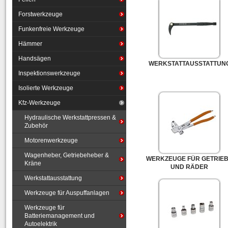
Forstwerkzeuge
Funkenfreie Werkzeuge
Hämmer
Handsägen
WERKSTATTAUSSTATTUN
Inspektionswerkzeuge
Isolierte Werkzeuge
Kfz-Werkzeuge
Hydraulische Werkstattpressen &
Zubehör
Motorenwerkzeuge
Wagenheber, Getriebeheber &
WERKZEUGE FÜR GETRIE
Kräne
UND RÄDER
Werkstattausstattung
Werkzeuge für Auspuffanlagen
Werkzeuge für
Batteriemanagement und
Autoelektrik