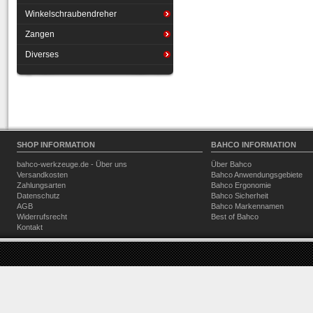
Winkelschraubendreher
Zangen
Diverses
SHOP INFORMATION
BAHCO INFORMATION
bahco-werkzeuge.de - Über uns
Über Bahco
Versandkosten
Bahco Anwendungsgebiete
Zahlungsarten
Bahco Ergonomie
Datenschutz
Bahco Sicherheit
AGB
Bahco Markennamen
Widerrufsrecht
Best of Bahco
Kontakt