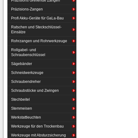
Präzisions Greifende Zangen
Präzisions-Zangen
Profi Akku-Geräte für GaLa-Bau
Ratschen und Steckschlüssel-
Einsätze
Rohrzangen und Rohrwerkzeuge
Rollgabel- und
Schraubenschlüssel
Sägebänder
Schneidwerkzeuge
Schraubendreher
Schraubstöcke und Zwingen
Stechbeitel
Stemmeisen
Werkstattleuchten
Werkzeuge für den Trockenbau
Werkzeuge mit Absturzsicherung