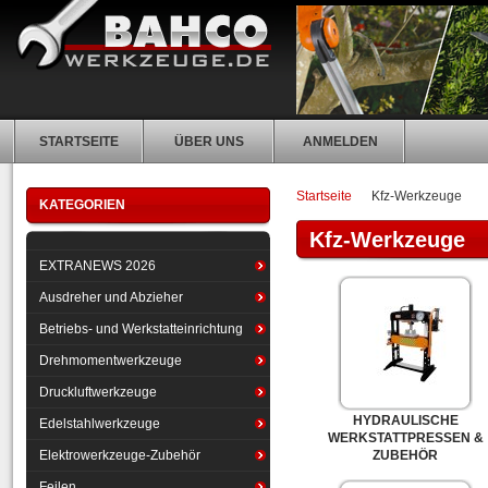
STARTSEITE
ÜBER UNS
ANMELDEN
Startseite
Kfz-Werkzeuge
KATEGORIEN
Kfz-Werkzeuge
EXTRANEWS 2026
Ausdreher und Abzieher
Betriebs- und Werkstatteinrichtung
Drehmomentwerkzeuge
Druckluftwerkzeuge
HYDRAULISCHE
Edelstahlwerkzeuge
WERKSTATTPRESSEN &
Elektrowerkzeuge-Zubehör
ZUBEHÖR
Feilen