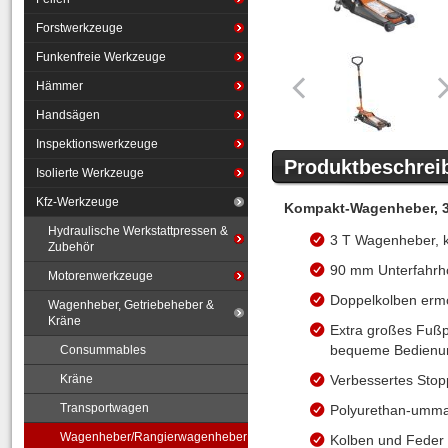
Forstwerkzeuge
Funkenfreie Werkzeuge
Hämmer
Handsägen
Inspektionswerkzeuge
Produktbeschrei
Isolierte Werkzeuge
Kfz-Werkzeuge
Kompakt-Wagenheber, 
Hydraulische Werkstattpressen &
3 T Wagenheber, 
Zubehör
90 mm Unterfahr
Motorenwerkzeuge
Doppelkolben ermö
Wagenheber, Getriebeheber &
Kräne
Extra großes Fußp
bequeme Bedienu
Consummables
Kräne
Verbessertes Sto
Transportwagen
Polyurethan-ummant
Wagenheber/Rangierwagenheber
Kolben und Feder 