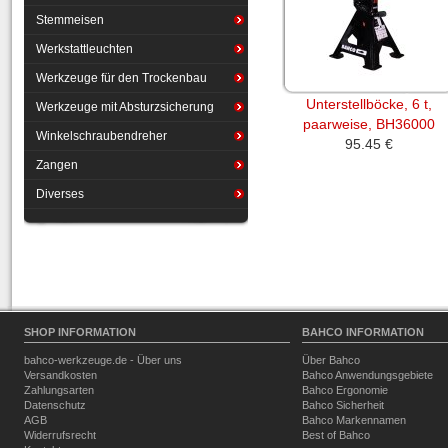
Stemmeisen
Werkstattleuchten
Werkzeuge für den Trockenbau
Unterstellböcke, 6 t,
Werkzeuge mit Absturzsicherung
paarweise, BH36000
Winkelschraubendreher
95.45 €
Zangen
Diverses
SHOP INFORMATION
BAHCO INFORMATION
bahco-werkzeuge.de - Über uns
Über Bahco
Versandkosten
Bahco Anwendungsgebiete
Zahlungsarten
Bahco Ergonomie
Datenschutz
Bahco Sicherheit
AGB
Bahco Markennamen
Widerrufsrecht
Best of Bahco