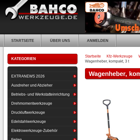
STARTSEITE
ÜBER UNS
ANMELDEN
Startseite
Kfz-Werkzeuge
KATEGORIEN
Wagenheber, kompakt, 3 t
Wagenheber, kom
EXTRANEWS 2026
Ausdreher und Abzieher
Betriebs- und Werkstatteinrichtung
Drehmomentwerkzeuge
Druckluftwerkzeuge
Edelstahlwerkzeuge
Elektrowerkzeuge-Zubehör
Feilen