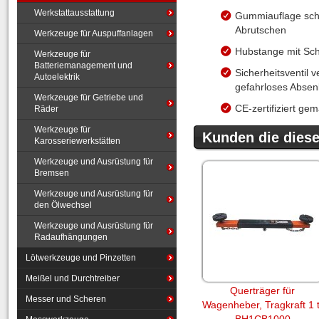
Werkstattausstattung
Gummiauflage schü
Abrutschen
Werkzeuge für Auspuffanlagen
Hubstange mit Sch
Werkzeuge für
Batteriemanagement und
Sicherheitsventil 
Autoelektrik
gefahrloses Absenk
Werkzeuge für Getriebe und
CE-zertifiziert g
Räder
Werkzeuge für
Kunden die diesen
Karosseriewerkstätten
Werkzeuge und Ausrüstung für
Bremsen
Werkzeuge und Ausrüstung für
den Ölwechsel
Werkzeuge und Ausrüstung für
Radaufhängungen
Lötwerkzeuge und Pinzetten
Meißel und Durchtreiber
Querträger für
Messer und Scheren
Wagenheber, Tragkraft 1 t