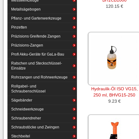
BH1CB1000
Messwerkzeuge
120.15 €
Metallsägebogen
Pflanz- und Gartenwerkzeuge
Pinzetten
Präzisions Greifende Zangen
Präzisions-Zangen
Profi Akku-Geräte für GaLa-Bau
Ratschen und Steckschlüssel-
Einsätze
Rohrzangen und Rohrwerkzeuge
Rollgabel- und
Hydraulik-Öl ISO VG15,
Schraubenschlüssel
250 ml, BHVG15-250
Sägebänder
9.23 €
Schneidwerkzeuge
Schraubendreher
Schraubstöcke und Zwingen
Stechbeitel