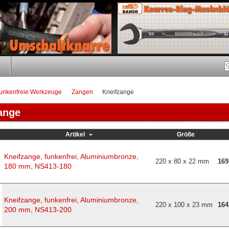
unkenfreie Werkzeuge
Zangen
Kneifzange
ange
Artikel
Größe
Kneifzange, funkenfrei, Aluminiumbronze,
220 x 80 x 22 mm
169
180 mm, NS413-180
Kneifzange, funkenfrei, Aluminiumbronze,
220 x 100 x 23 mm
164
200 mm, NS413-200