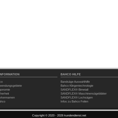
INFORMATION
BAHCO HILFE
co
Bandsäge Auswahlhilfe
wendungsgebiete
Bahco Klingentechnologie
gonomie
SANDFLEX® Bimetall
herheit
SANDFLEX® Maschinensägeblätter
arkennamen
SANDFLEX® Lochsägen
ahco
Infos zu Bahco Feilen
Copyright © 2020 - 2026
kundendienst.net