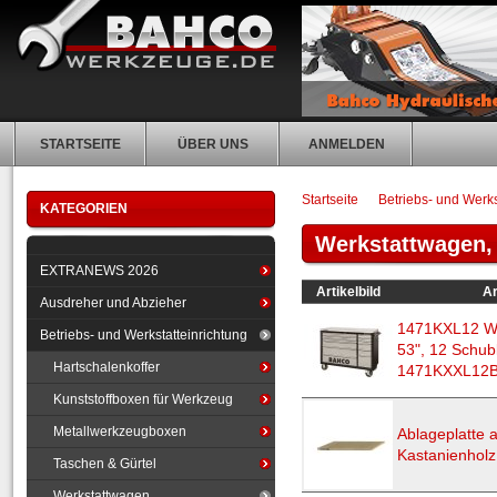
STARTSEITE
ÜBER UNS
ANMELDEN
Startseite
Betriebs- und Werks
KATEGORIEN
Werkstattwagen,
EXTRANEWS 2026
Artikelbild
Ar
Ausdreher und Abzieher
1471KXL12 We
Betriebs- und Werkstatteinrichtung
53", 12 Schub
Hartschalenkoffer
1471KXXL12
Kunststoffboxen für Werkzeug
Metallwerkzeugboxen
Ablageplatte 
Kastanienhol
Taschen & Gürtel
Werkstattwagen