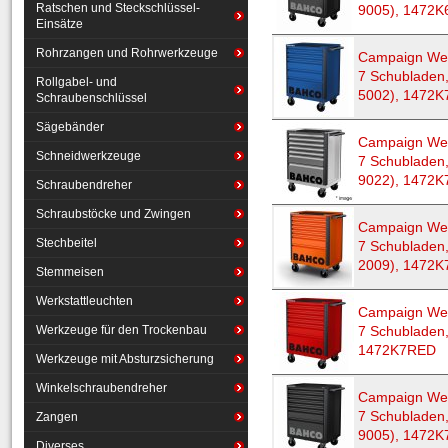
Ratschen und Steckschlüssel-
9005), 1472
Einsätze
Rohrzangen und Rohrwerkzeuge
Campaign Wer
7 Schubladen,
Rollgabel- und
5002), 1472
Schraubenschlüssel
Sägebänder
Campaign Wer
Schneidwerkzeuge
7 Schubladen,
9022), 1472
Schraubendreher
Schraubstöcke und Zwingen
Campaign Wer
Stechbeitel
7 Schubladen
2009), 1472K
Stemmeisen
Werkstattleuchten
Campaign Wer
Werkzeuge für den Trockenbau
7 Schubladen,
1472K7RED
Werkzeuge mit Absturzsicherung
Winkelschraubendreher
Campaign Wer
7 Schubladen
Zangen
9005), 1472
Diverses