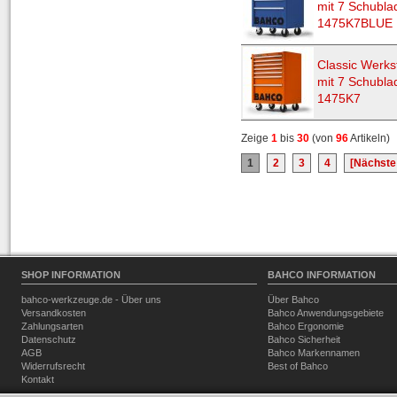
mit 7 Schubla
1475K7BLUE
Classic Werks
mit 7 Schubla
1475K7
Zeige
1
bis
30
(von
96
Artikeln)
1
2
3
4
[Nächste
SHOP INFORMATION
BAHCO INFORMATION
bahco-werkzeuge.de - Über uns
Über Bahco
Versandkosten
Bahco Anwendungsgebiete
Zahlungsarten
Bahco Ergonomie
Datenschutz
Bahco Sicherheit
AGB
Bahco Markennamen
Widerrufsrecht
Best of Bahco
Kontakt