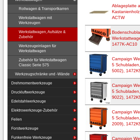
Ablageplatte 
Rollwagen & Transportkarren
Kastanienhol
ACTW
Werkstattwagen mit
Werkzeugen
Werkstattwagen, Aufsätze &
Bodenschubla
Zubehör
Werkstattwag
1477K-AC10
Werkzeugeinlagen für
Werkstattwagen
Campaign Wer
Zubehör für Werkstattwagen
5 Schubladen,
Classic Serie S75
5002), 1472
Werkzeugschränke und -Wände
Drehmomentwerkzeuge
Campaign Wer
5 Schubladen,
Druckluftwerkzeuge
9022), 1472
Edelstahlwerkzeuge
Elektrowerkzeuge-Zubehör
Campaign Wer
5 Schubladen
Feilen
2009), 1472K
Forstwerkzeuge
Funkenfreie Werkzeuge
Campaign Wer