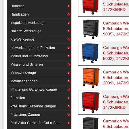
5 Schubladen,
Hämmer
1472K5RED
Handsägen
Inspektionswerkzeuge
Campaign Wer
5 Schubladen
Isolierte Werkzeuge
9005), 1472
Kfz-Werkzeuge
Campaign Wer
Lötwerkzeuge und Pinzetten
6 Schubladen,
Meißel und Durchtreiber
5002), 1472
Messer und Scheren
Campaign Wer
Messwerkzeuge
6 Schubladen
Metallsägebogen
2009), 1472K
Pflanz- und Gartenwerkzeuge
Campaign Wer
Pinzetten
6 Schubladen,
Präzisions Greifende Zangen
1472K6RED
Präzisions-Zangen
Campaign Wer
Profi Akku-Geräte für GaLa-Bau
6 Schubladen