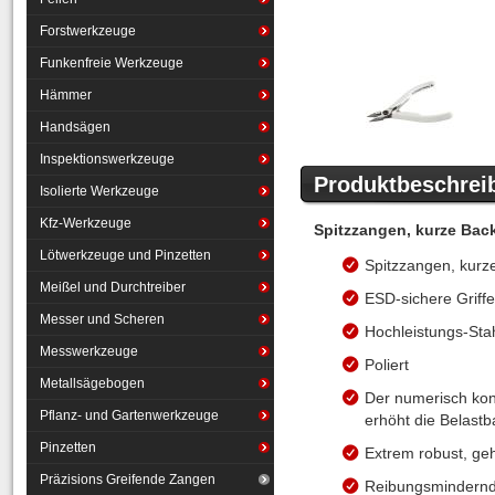
Forstwerkzeuge
Funkenfreie Werkzeuge
Hämmer
Handsägen
Inspektionswerkzeuge
Produktbeschrei
Isolierte Werkzeuge
Kfz-Werkzeuge
Spitzzangen, kurze Back
Lötwerkzeuge und Pinzetten
Spitzzangen, kurz
Meißel und Durchtreiber
ESD-sichere Griffe
Messer und Scheren
Hochleistungs-Sta
Messwerkzeuge
Poliert
Metallsägebogen
Der numerisch kont
Pflanz- und Gartenwerkzeuge
erhöht die Belastb
Pinzetten
Extrem robust, ge
Präzisions Greifende Zangen
Reibungsmindernde