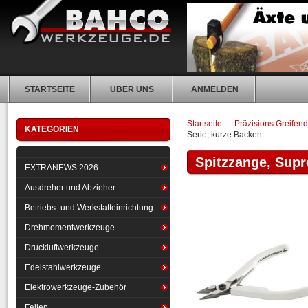
STARTSEITE
ÜBER UNS
ANMELDEN
Startseite
Präzisions Greifen
KATEGORIEN
Serie, kurze Backen
Spitzzange, Supr
EXTRANEWS 2026
Ausdreher und Abzieher
Betriebs- und Werkstatteinrichtung
Drehmomentwerkzeuge
Druckluftwerkzeuge
Edelstahlwerkzeuge
Elektrowerkzeuge-Zubehör
Feilen