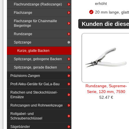
erhöht
Flachrundzange (Radiozange)
20 mm lange, glat
Flachzange
Flachzange für Chainmaille
Kunden die diesen
Biegeringe
Rundzange
Spitzzange
Kurze, glatte Backen
Spitzzange, gebogene Backen
Spitzzange, gerade Backen
Präzisions-Zangen
Profi Akku-Geräte für GaLa-Bau
Rundzange, Supreme-
Serie, 120 mm, 7590
Ratschen und Steckschlüssel-
Einsätze
52.47 €
Rohrzangen und Rohrwerkzeuge
Rollgabel- und
Schraubenschlüssel
Sägebänder