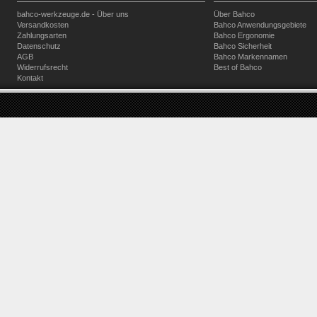
bahco-werkzeuge.de - Über uns
Über Bahco
Versandkosten
Bahco Anwendungsgebiete
Zahlungsarten
Bahco Ergonomie
Datenschutz
Bahco Sicherheit
AGB
Bahco Markennamen
Widerrufsrecht
Best of Bahco
Kontakt