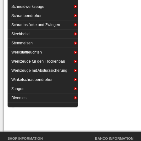
Schneidwerkzeuge
Schraubendreher
Schraubstöcke und Zwingen
Stechbeitel
Stemmeisen
Werkstattleuchten
Werkzeuge für den Trockenbau
Werkzeuge mit Absturzsicherung
Winkelschraubendreher
Zangen
Diverses
SHOP INFORMATION
BAHCO INFORMATION