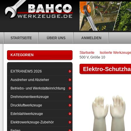
STARTSEITE
ÜBER UNS
ANMELDEN
Startseite
Isolierte Werkzeug
KATEGORIEN
500 V, Größe 10
Elektro-Schutzha
EXTRANEWS 2026
Ausdreher und Abzieher
Betriebs- und Werkstatteinrichtung
Drehmomentwerkzeuge
Druckluftwerkzeuge
Edelstahlwerkzeuge
Elektrowerkzeuge-Zubehör
Feilen