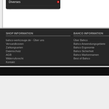
Diverses
SHOP INFORMATION
BAHCO INFORMATION
bahco-werkzeuge.de - Über uns
Über Bahco
Versandkosten
Bahco Anwendungsgebiete
Zahlungsarten
Bahco Ergonomie
Datenschutz
Bahco Sicherheit
AGB
Bahco Markennamen
Widerrufsrecht
Best of Bahco
Kontakt