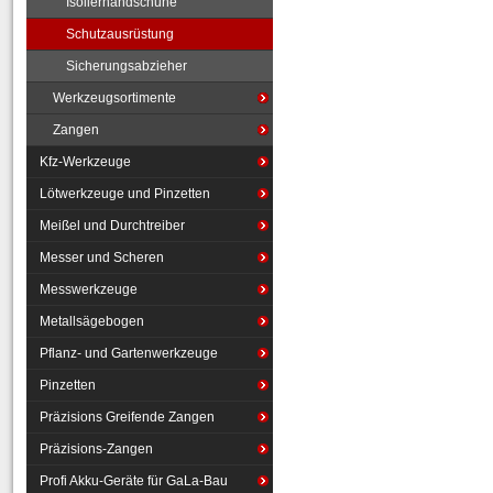
Isolierhandschuhe
Schutzausrüstung
Sicherungsabzieher
Werkzeugsortimente
Zangen
Kfz-Werkzeuge
Lötwerkzeuge und Pinzetten
Meißel und Durchtreiber
Messer und Scheren
Messwerkzeuge
Metallsägebogen
Pflanz- und Gartenwerkzeuge
Pinzetten
Präzisions Greifende Zangen
Präzisions-Zangen
Profi Akku-Geräte für GaLa-Bau