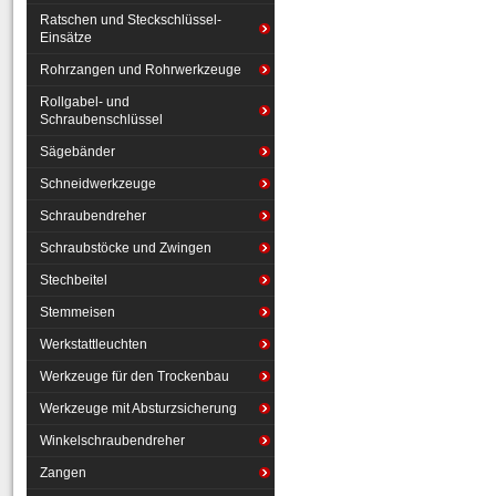
Ratschen und Steckschlüssel-
Einsätze
Rohrzangen und Rohrwerkzeuge
Rollgabel- und
Schraubenschlüssel
Sägebänder
Schneidwerkzeuge
Schraubendreher
Schraubstöcke und Zwingen
Stechbeitel
Stemmeisen
Werkstattleuchten
Werkzeuge für den Trockenbau
Werkzeuge mit Absturzsicherung
Winkelschraubendreher
Zangen