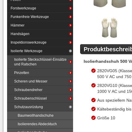
Forstwerkzeuge
Funkenfreie Werkzeuge
Hämmer
Handsägen
Inspektionswerkzeuge
Produktbeschrei
Isolierte Werkzeuge
Isolierte Steckschlüssel-Einsätze
Isolierhandschuh 500 
und Ratschen
2820VG05 (Klasse 
Pinzetten
500 V AC und 750
Scheren und Messer
2820VG10 (Klasse 
Schraubendreher
1000 V AC und 150
Schraubenschlüssel
Aus speziellem Natu
Schutzausrüstung
Kältebeständig bis
Baumwollhandschuhe
Größe 10
Isolierendes Abdecktuch