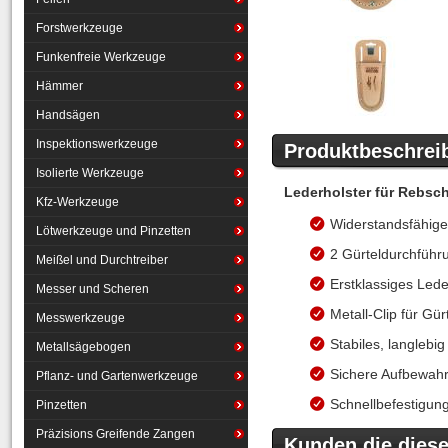
Forstwerkzeuge
Funkenfreie Werkzeuge
Hämmer
Handsägen
Inspektionswerkzeuge
Produktbeschrei
Isolierte Werkzeuge
Lederholster für Rebsc
Kfz-Werkzeuge
Widerstandsfähige
Lötwerkzeuge und Pinzetten
2 Gürteldurchführ
Meißel und Durchtreiber
Erstklassiges Lede
Messer und Scheren
Metall-Clip für Gü
Messwerkzeuge
Stabiles, langlebi
Metallsägebogen
Sichere Aufbewahr
Pflanz- und Gartenwerkzeuge
Schnellbefestigung
Pinzetten
Präzisions Greifende Zangen
Kunden die diesen