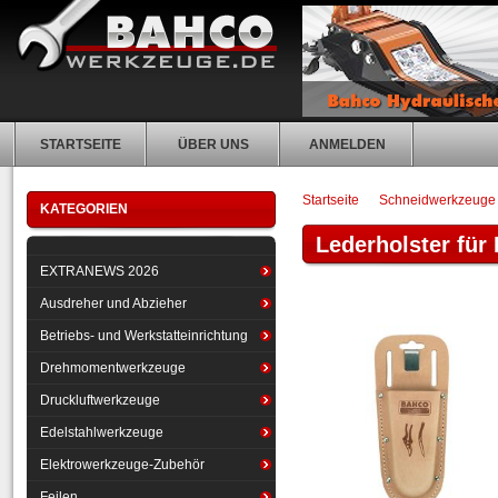
STARTSEITE
ÜBER UNS
ANMELDEN
Startseite
Schneidwerkzeuge
KATEGORIEN
Lederholster fü
EXTRANEWS 2026
Ausdreher und Abzieher
Betriebs- und Werkstatteinrichtung
Drehmomentwerkzeuge
Druckluftwerkzeuge
Edelstahlwerkzeuge
Elektrowerkzeuge-Zubehör
Feilen