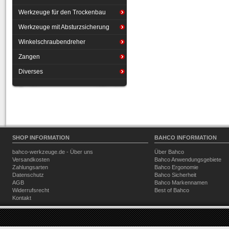
Werkzeuge für den Trockenbau
Werkzeuge mit Absturzsicherung
Winkelschraubendreher
Zangen
Diverses
SHOP INFORMATION
BAHCO INFORMATION
bahco-werkzeuge.de - Über uns
Über Bahco
Versandkosten
Bahco Anwendungsgebiete
Zahlungsarten
Bahco Ergonomie
Datenschutz
Bahco Sicherheit
AGB
Bahco Markennamen
Widerrufsrecht
Best of Bahco
Kontakt