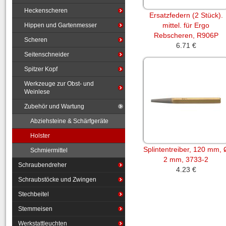
Heckenscheren
Ersatzfedern (2 Stück).
mittel. für Ergo
Hippen und Gartenmesser
Rebscheren, R906P
Scheren
6.71 €
Seitenschneider
Spitzer Kopf
Werkzeuge zur Obst- und
Weinlese
Zubehör und Wartung
Abziehsteine & Schärfgeräte
Holster
Splintentreiber, 120 mm, 
Schmiermittel
2 mm, 3733-2
Schraubendreher
4.23 €
Schraubstöcke und Zwingen
Stechbeitel
Stemmeisen
Werkstattleuchten