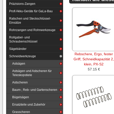
Präzisions-Zangen
Profi Akku-Geräte für GaLa-Bau
Ratschen und Steckschlüssel-
Einsätze
Rohrzangen und Rohrwerkzeuge
Rollgabel- und
Schraubenschlüssel
Sägebänder
Rebschere, Ergo, fester
Schneidwerkzeuge
Griff, Schneidkapazität 2,
Astsägen
klein, PX-S2
57.15 €
Astsägen und Astscheren für
Teleskopstiele
Astscheren
Baum-, Reb- und Gartenscheren
Bügelsägen
Ersatzteile und Zubehör
Grasscheren