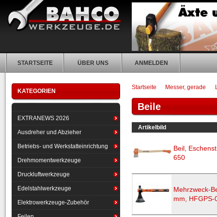
STARTSEITE
ÜBER UNS
ANMELDEN
Startseite
Messer, gerade
KATEGORIEN
Beile
EXTRANEWS 2026
Artikelbild
Ausdreher und Abzieher
Betriebs- und Werkstatteinrichtung
Beil, Eschens
650
Drehmomentwerkzeuge
Druckluftwerkzeuge
Edelstahlwerkzeuge
Mehrzweck-Beil
mm, HFGPS-0
Elektrowerkzeuge-Zubehör
Feilen