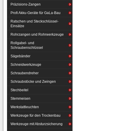
Präzisions-Zangen
Profi Akku-Geräte für GaLa-Bau
Ratschen und Steckschlüssel-
Einsätze
Rohrzangen und Rohrwerkzeuge
Rollgabel- und
Schraubenschlüssel
Sägebänder
Schneidwerkzeuge
Schraubendreher
Schraubstöcke und Zwingen
Stechbeitel
Stemmeisen
Werkstattleuchten
Werkzeuge für den Trockenbau
Werkzeuge mit Absturzsicherung