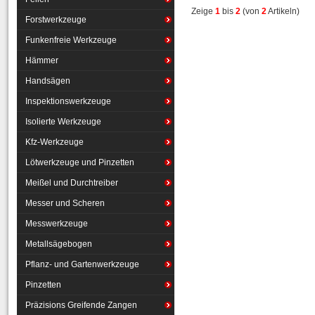
Zeige
1
bis
2
(von
2
Artikeln)
Forstwerkzeuge
Funkenfreie Werkzeuge
Hämmer
Handsägen
Inspektionswerkzeuge
Isolierte Werkzeuge
Kfz-Werkzeuge
Lötwerkzeuge und Pinzetten
Meißel und Durchtreiber
Messer und Scheren
Messwerkzeuge
Metallsägebogen
Pflanz- und Gartenwerkzeuge
Pinzetten
Präzisions Greifende Zangen