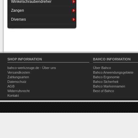
Winkelschraubendreher
Zangen
Diverses
SHOP INFORMATION
BAHCO INFORMATION
bahco-werkzeuge.de - Über uns
Über Bahco
Versandkosten
Bahco Anwendungsgebiete
Zahlungsarten
Bahco Ergonomie
Datenschutz
Bahco Sicherheit
AGB
Bahco Markennamen
Widerrufsrecht
Best of Bahco
Kontakt