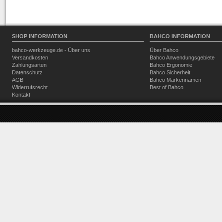
SHOP INFORMATION
BAHCO INFORMATION
bahco-werkzeuge.de - Über uns
Über Bahco
Versandkosten
Bahco Anwendungsgebiete
Zahlungsarten
Bahco Ergonomie
Datenschutz
Bahco Sicherheit
AGB
Bahco Markennamen
Widerrufsrecht
Best of Bahco
Kontakt