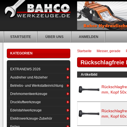
STARTSEITE
ÜBER UNS
ANMELDEN
Startseite
Messer, gerade
KATEGORIEN
Rückschlagfreie
EXTRANEWS 2026
Artikelbild
Ausdreher und Abzieher
Betriebs- und Werkstatteinrichtung
Rückschlagfre
mm, Kopf 50
Drehmomentwerkzeuge
Druckluftwerkzeuge
Edelstahlwerkzeuge
Rückschlagfre
mm, Kopf 60
Elektrowerkzeuge-Zubehör
Feilen