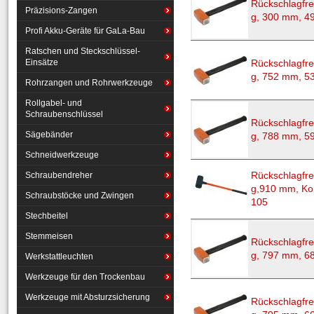
Rückschlagfre
Präzisions-Zangen
g, 300 mm, 4
Profi Akku-Geräte für GaLa-Bau
Ratschen und Steckschlüssel-
Einsätze
Rückschlagfre
g, 752 mm, 5
Rohrzangen und Rohrwerkzeuge
Rollgabel- und
Schraubenschlüssel
Rückschlagfre
Sägebänder
g, 788 mm, 5
Schneidwerkzeuge
Schraubendreher
Rückschlagfre
g,910 mm, Ko
Schraubstöcke und Zwingen
105
Stechbeitel
Stemmeisen
Rückschlagfre
g, 797 mm, 6
Werkstattleuchten
Werkzeuge für den Trockenbau
Werkzeuge mit Absturzsicherung
Rückschlagfre