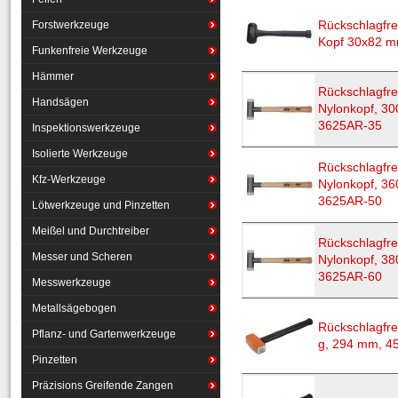
Forstwerkzeuge
Rückschlagfr
Kopf 30x82 m
Funkenfreie Werkzeuge
Hämmer
Rückschlagfre
Handsägen
Nylonkopf, 3
3625AR-35
Inspektionswerkzeuge
Isolierte Werkzeuge
Rückschlagfre
Kfz-Werkzeuge
Nylonkopf, 3
3625AR-50
Lötwerkzeuge und Pinzetten
Meißel und Durchtreiber
Rückschlagfre
Messer und Scheren
Nylonkopf, 3
3625AR-60
Messwerkzeuge
Metallsägebogen
Rückschlagfre
Pflanz- und Gartenwerkzeuge
g, 294 mm, 4
Pinzetten
Präzisions Greifende Zangen